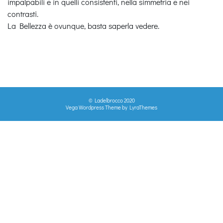
impalpabili e in quelli consistenti, nella simmetria e nei
contrasti.
La Bellezza è ovunque, basta saperla vedere.
© Ladelbrocco 2020
Vega Wordpress Theme by
LyraThemes