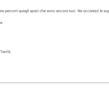
 percorri quegli spazi che sono ancora tuoi. Ne accarezzi le superfi
e.
Tant’è.