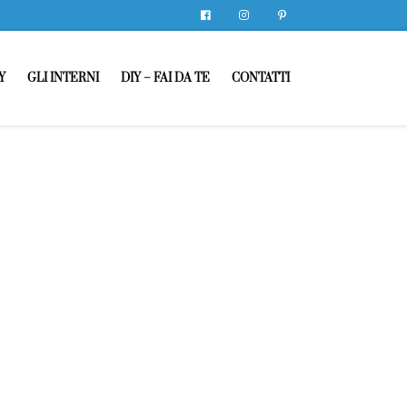
Facebook
Instagram
Pinterest
Y
GLI INTERNI
DIY – FAI DA TE
CONTATTI