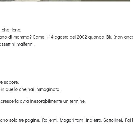
o che tiene.
 mano di mamma? Come il 14 agosto del 2002 quando Blu (non ancor
settini malfermi.
re sapore.
i in quello che hai immaginato.
di crescerla avrà inesorabilmente un termine.
no solo tre pagine. Rallenti. Magari torni indietro. Sottolinei. Fai l