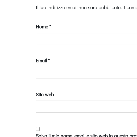
Il tuo indirizzo email non sarà pubblicato.
I camp
Nome
*
Email
*
Sito web
Salva il mio nome, email e sito web in questo br