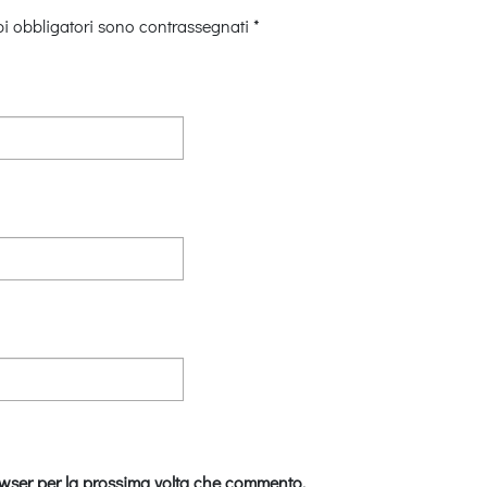
i obbligatori sono contrassegnati
*
owser per la prossima volta che commento.