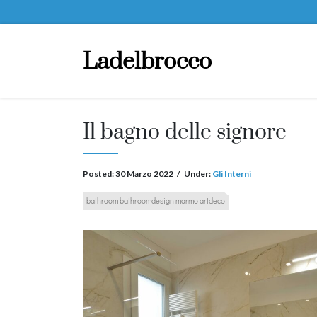
Ladelbrocco
Il bagno delle signore
Posted:
30 Marzo 2022
/
Under:
Gli Interni
bathroom bathroomdesign marmo artdeco