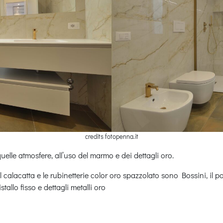
credits fotopenna.it
elle atmosfere, all’uso del marmo e dei dettagli oro.
il calacatta e le rubinetterie color oro spazzolato sono Bossini, i
llo fisso e dettagli metalli oro