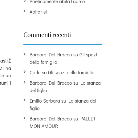
Poeticamente abita l’uomo
Abitar-si
Commenti recenti
Barbara Del Brocco
su
Gli spazi
asi).È
della famiglia
.Mi ha
Carlo
su
Gli spazi della famiglia
ato un
utti i
Barbara Del Brocco
su
La stanza
del figlio
Emilio Sorbara
su
La stanza del
figlio
Barbara Del Brocco
su
PALLET
MON AMOUR