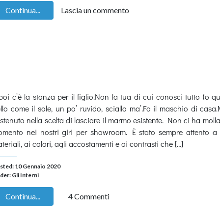
Continua...
Lascia un commento
poi c’è la stanza per il figlio.Non la tua di cui conosci tutto (o qu
llo come il sole, un po’ ruvido, scialla ma’.Fa il maschio di casa
stenuto nella scelta di lasciare il marmo esistente. Non ci ha moll
mento nei nostri giri per showroom. È stato sempre attento a t
teriali, ai colori, agli accostamenti e ai contrasti che […]
sted: 10 Gennaio 2020
der:
Gli Interni
Continua...
4 Commenti