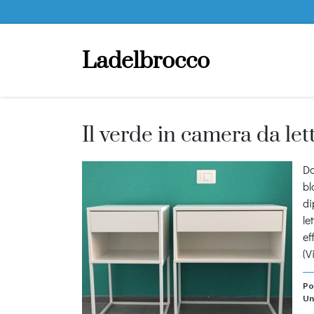
Ladelbrocco
Il verde in camera da let
Da
bl
di
le
e
(V
Po
Un