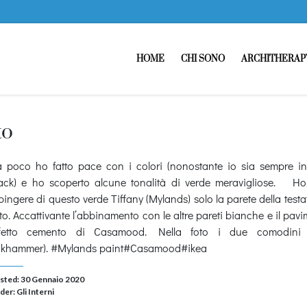
HOME
CHI SONO
ARCHITHERAP
to
 poco ho fatto pace con i colori (nonostante io sia sempre in 
ack) e ho scoperto alcune tonalità di verde meravigliose. Ho 
pingere di questo verde Tiffany (Mylands) solo la parete della testa
tto. Accattivante l’abbinamento con le altre pareti bianche e il pav
ffetto cemento di Casamood. Nella foto i due comodini
ikhammer). #Mylands paint#Casamood#ikea
sted: 30 Gennaio 2020
der:
Gli Interni