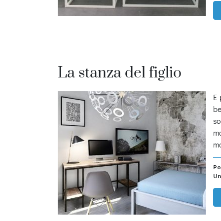
La stanza del figlio
E 
be
so
mo
ma
Po
Un