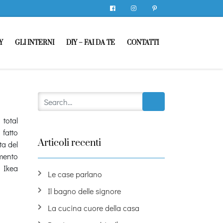
Facebook
Instagram
Pinterest
Y
GLI INTERNI
DIY – FAI DA TE
CONTATTI
total
fatto
Articoli recenti
ta del
imento
 Ikea
Le case parlano
Il bagno delle signore
La cucina cuore della casa