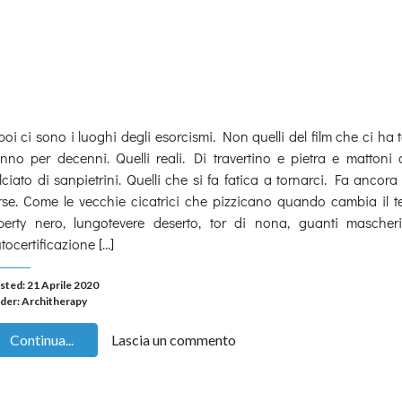
poi ci sono i luoghi degli esorcismi. Non quelli del film che ci ha to
nno per decenni. Quelli reali. Di travertino e pietra e mattoni 
lciato di sanpietrini. Quelli che si fa fatica a tornarci. Fa ancora
rse. Come le vecchie cicatrici che pizzicano quando cambia il 
berty nero, lungotevere deserto, tor di nona, guanti mascher
tocertificazione […]
sted: 21 Aprile 2020
der:
Architherapy
Continua...
Lascia un commento