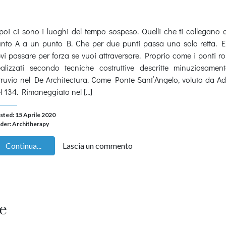
poi ci sono i luoghi del tempo sospeso. Quelli che ti collegano
nto A a un punto B. Che per due punti passa una sola retta. E 
vi passare per forza se vuoi attraversare. Proprio come i ponti r
alizzati secondo tecniche costruttive descritte minuziosamen
truvio nel De Architectura. Come Ponte Sant’Angelo, voluto da A
l 134. Rimaneggiato nel […]
sted: 15 Aprile 2020
der:
Architherapy
Continua...
Lascia un commento
e