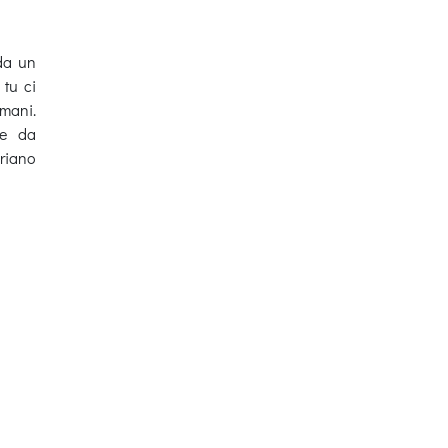
 da un
tu ci
omani.
te da
driano