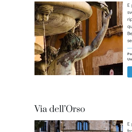
E 
sv
ri
qu
Be
se
Po
Un
Via dell’Orso
E 
fr