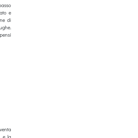
 passo
vato e
ne di
rughe.
 pensi
iventa
i e la