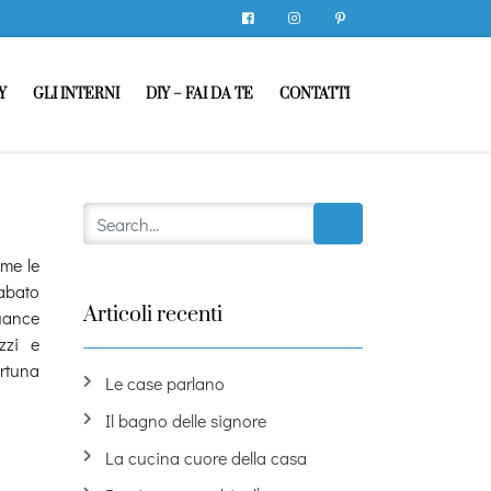
Facebook
Instagram
Pinterest
Y
GLI INTERNI
DIY – FAI DA TE
CONTATTI
ome le
sabato
Articoli recenti
guance
zzi e
ortuna
Le case parlano
Il bagno delle signore
La cucina cuore della casa