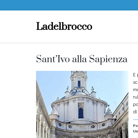
Ladelbrocco
Sant’Ivo alla Sapienza
E 
sc
ma
ru
pa
di
Po
Un