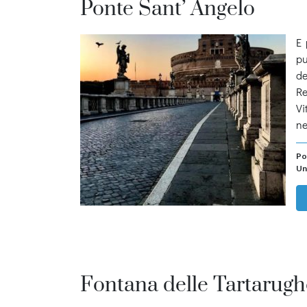
Ponte Sant’ Angelo
E 
pu
de
Re
Vi
ne
Po
Un
Fontana delle Tartarugh