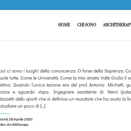
HOME
CHI SONO
ARCHITHERAP
poi ci sono i luoghi della conoscenza. O forse della Sapienza. C
uole tutte. Come le Università. Come la mia amata Valle Giulia il 
ttina. Quando l’unica lezione era del prof. Antonio Michetti, 
bizze e sguardo vispo. Ingegnere assistente di Nervi (pala
lazzetti dello sport) che si definiva un muratore che ha avuto la f
 studiare un poco di […]
sted: 28 Aprile 2020
der:
Architherapy