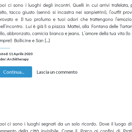
poi ci sono i luoghi degli incontri. Quelli in cui arrivi trafelata,
elto, tacco giusto (sennò si incastra nei sanpietrini), l’outfit pro
provato e Il tuo profumo e tuoi odori che trattengono l’emozio
ell’incontro. Lui è già lì a piazza Mattei, alla Fontana delle Tarta
llo, abbronzato, camicia bianca e jeans. L’amore della tua vita (lo
mpre!) Bollicine e San […]
sted: 11 Aprile 2020
der:
Architherapy
Continua...
Lascia un commento
poi ci sono i luoghi segnati da un solo ricordo. Dove il luogo d
ammento della città invisibile. Come il Parco ai confini di Prat