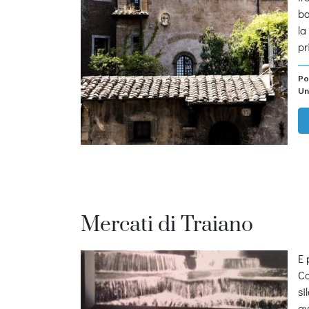
ba
la
pr
Po
Un
Mercati di Traiano
E 
Co
si
av