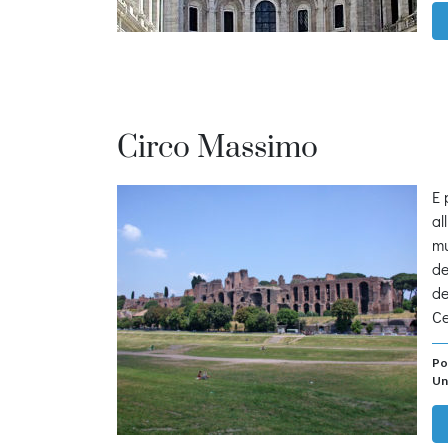
Circo Massimo
E 
al
mu
de
de
Ce
Po
Un