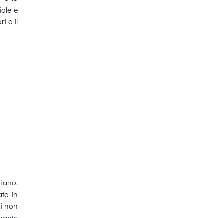
iale e
i e il
aiano.
te in
di non
egante