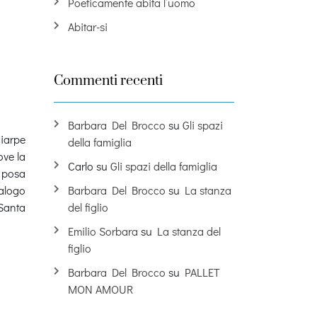
Poeticamente abita l’uomo
Abitar-si
Commenti recenti
Barbara Del Brocco
su
Gli spazi
ciarpe
della famiglia
ove la
Carlo
su
Gli spazi della famiglia
 posa
talogo
Barbara Del Brocco
su
La stanza
 Santa
del figlio
Emilio Sorbara
su
La stanza del
figlio
Barbara Del Brocco
su
PALLET
MON AMOUR