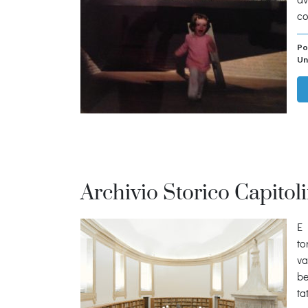
co
Po
Un
Archivio Storico Capitol
E 
to
va
be
ta