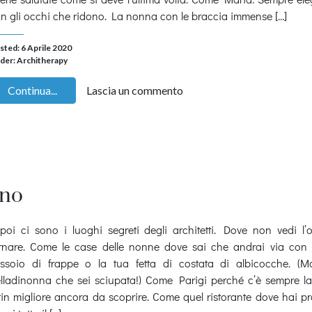
n gli occhi che ridono. La nonna con le braccia immense […]
sted: 6 Aprile 2020
der:
Architherapy
Continua...
Lascia un commento
ino
poi ci sono i luoghi segreti degli architetti. Dove non vedi l’
rnare. Come le case delle nonne dove sai che andrai via con i
ssoio di frappe o la tua fetta di costata di albicocche. (M
lladinonna che sei sciupata!) Come Parigi perché c’è sempre la
tin migliore ancora da scoprire. Come quel ristorante dove hai p