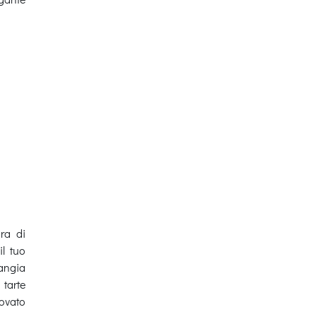
ora di
l tuo
angia
 tarte
rovato