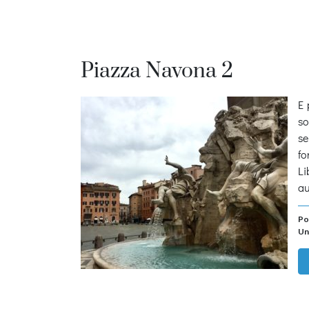
Piazza Navona 2
E 
so
se
fo
Li
au
Po
Un