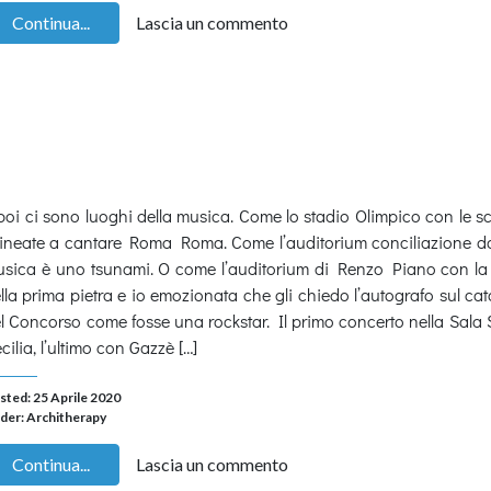
Continua...
Lascia un commento
poi ci sono luoghi della musica. Come lo stadio Olimpico con le s
lineate a cantare Roma Roma. Come l’auditorium conciliazione d
sica è uno tsunami. O come l’auditorium di Renzo Piano con la
lla prima pietra e io emozionata che gli chiedo l’autografo sul ca
l Concorso come fosse una rockstar. Il primo concerto nella Sala
cilia, l’ultimo con Gazzè […]
sted: 25 Aprile 2020
der:
Architherapy
Continua...
Lascia un commento