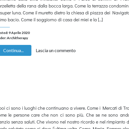
rzelletta della rana dalla bocca larga. Come la terrazza condomin
 super luna. Come il muretto dietro la chiesa di piazza dei Navigator
imo bacio. Come il soggiorno di casa dei miei e la […]
sted: 9 Aprile 2020
der:
Architherapy
Continua...
Lascia un commento
poi ci sono i luoghi che continuano a vivere. Come i Mercati di Tr
me le persone care che non ci sono più. Che se ne sono anda
lenzio senza saluti. Che vivono nel nostro ricordo e nel rimpianto 
erle salutate come si deve l’ultima volta. Come Maria. Sempre el