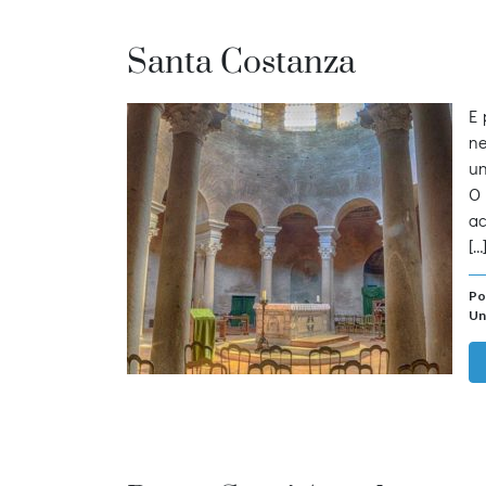
Santa Costanza
E 
ne
un
O 
ac
[…
Po
Un