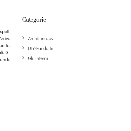
Categorie
spetti
Arriva
Architherapy
perta.
DIY-Fai da te
i. Gli
Gli Interni
quando